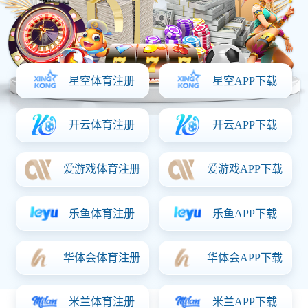
③有效面积
④选择型号
果园驱鸟
机场驱鸟
电力驱鸟
航标驱鸟
仓库驱鸟
光伏驱鸟
鱼塘驱鸟
铁路驱鸟
屋顶驱鸟
无人机驱鸟
大家关心的热点问题